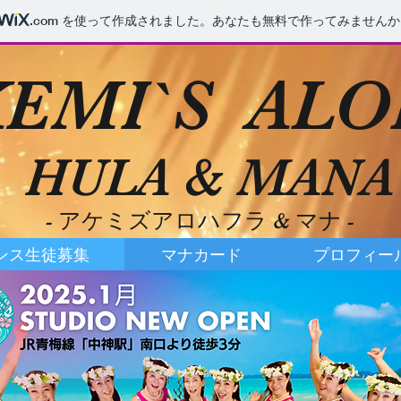
.com
を使って作成されました。あなたも無料で作ってみませんか
EMI`S AL
HUL
A & MANA
- アケミズアロハフラ & マナ
-
ンス生徒募集
マナカード
プロフィー